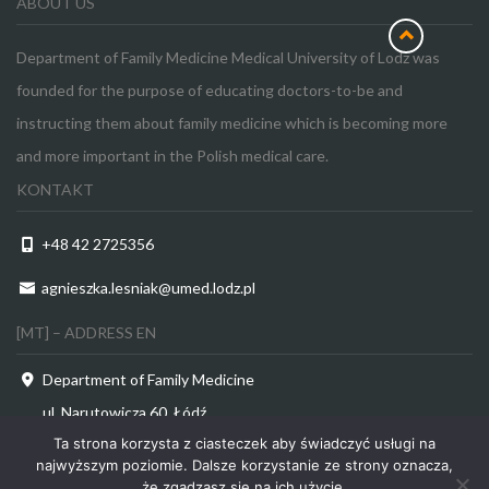
ABOUT US
Department of Family Medicine Medical University of Lodz was
founded for the purpose of educating doctors-to-be and
instructing them about family medicine which is becoming more
and more important in the Polish medical care.
KONTAKT
+48 42 2725356
agnieszka.lesniak@umed.lodz.pl
[MT] – ADDRESS EN
Department of Family Medicine
ul. Narutowicza 60, Łódź
Ta strona korzysta z ciasteczek aby świadczyć usługi na
najwyższym poziomie. Dalsze korzystanie ze strony oznacza,
że zgadzasz się na ich użycie.