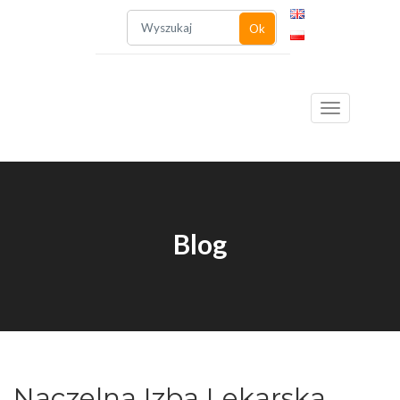
Ok
Toggle
Blog
navigation
Naczelna Izba Lekarska