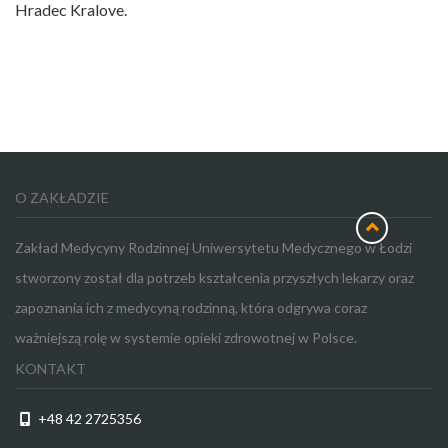
Hradec Kralove.
O ZAKŁADZIE
Zakład Medycyny Rodzinnej Uniwersytetu Medycznego w Łodzi
stworzony został dla potrzeb kształcenia przyszłych lekarzy oraz
zapoznania ich z medycyną rodzinną, która odgrywa coraz
ważniejszą rolę w systemie opieki zdrowotnej w Polsce.
KONTAKT
+48 42 2725356