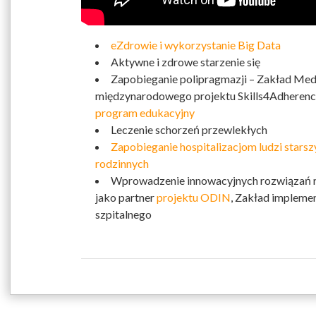
eZdrowie i wykorzystanie Big Data
Aktywne i zdrowe starzenie się
Zapobieganie polipragmazji – Zakład Medy
międzynarodowego projektu Skills4Adheren
program edukacyjny
Leczenie schorzeń przewlekłych
Zapobieganie hospitalizacjom ludzi stars
rodzinnych
Wprowadzenie innowacyjnych rozwiązań r
jako partner
projektu ODIN
, Zakład impleme
szpitalnego